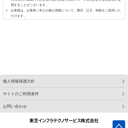
用することがございます。
お客様は、お客様ご本人の個人情報について、開示、訂正、削除をご請求いた
だけます。
その際は、当社採用・その他のフォームからご連絡ください。
お問い合わせの内容によっては、電子メール以外の方法で回答を差し上げる場
合がございますので、個人情報を正しくご記入いただけない場合は、お問い合
わせ・ご質問に回答できない場合がございます。
土曜日・日曜日・年末年始ほか、当社休業日にいただいたお問い合わせについ
ては、翌営業日以降の回答となります。
半角カタカナや特殊記号は使用しないでください（正常に送信されない場合が
あります）。
＜フォームをご利用いただけない方は、下記までお問い合わせください＞
〒160-0023 東京都新宿区西新宿６－２４－１ 西新宿三井ビル８Ｆ
個人情報保護方針
東芝インフラテクノサービス株式会社
サイトのご利用条件
お問い合わせ