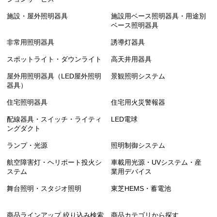
施設・屋外照明器具
施設用ベース照明器具・用途別
ベース照明器具
非常用照明器具
誘導灯器具
スポットライト・ダウンライト
高天井用器具
屋外用照明器具（LED屋外照明
景観照明システム
器具）
住宅照明器具
住宅用火災警報器
配線器具・スイッチ・ライティ
LED電球
ングダクト
ランプ・光源
照明制御システム
航空障害灯・ヘリポート投火シ
車載用光源・UVシステム・産
ステム
業用デバイス
舞台照明・スタジオ照明
東芝HEMS・蓄電池
商品ラインアップ 絞り込み検索
商品カテゴリから探す