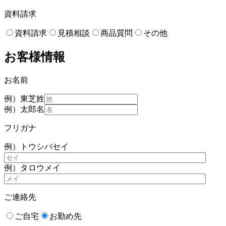
資料請求
資料請求
見積相談
商品質問
その他
お客様情報
お名前
例）東芝
姓
例）太郎
名
フリガナ
例）トウシバ
セイ
例）タロウ
メイ
ご連絡先
ご自宅
お勤め先