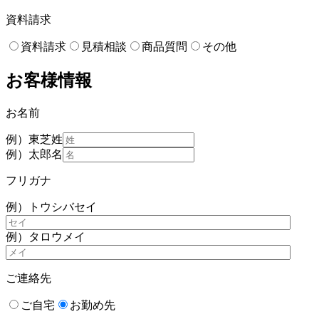
資料請求
資料請求
見積相談
商品質問
その他
お客様情報
お名前
例）東芝
姓
例）太郎
名
フリガナ
例）トウシバ
セイ
例）タロウ
メイ
ご連絡先
ご自宅
お勤め先