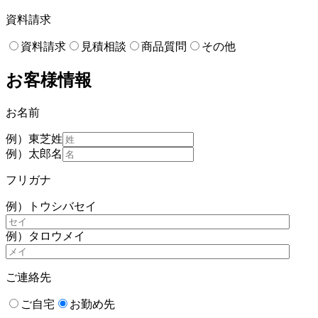
資料請求
資料請求
見積相談
商品質問
その他
お客様情報
お名前
例）東芝
姓
例）太郎
名
フリガナ
例）トウシバ
セイ
例）タロウ
メイ
ご連絡先
ご自宅
お勤め先