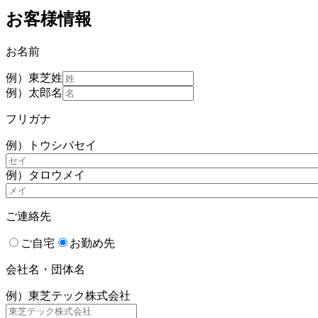
お客様情報
お名前
例）東芝
姓
例）太郎
名
フリガナ
例）トウシバ
セイ
例）タロウ
メイ
ご連絡先
ご自宅
お勤め先
会社名・団体名
例）東芝テック株式会社