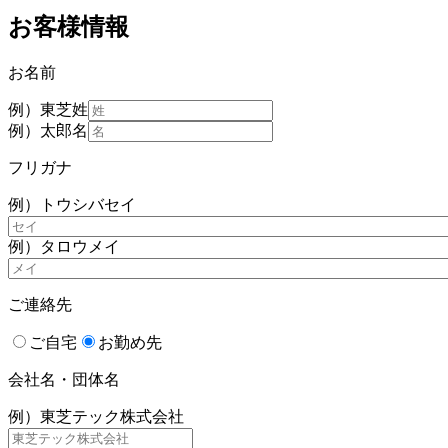
お客様情報
お名前
例）東芝
姓
例）太郎
名
フリガナ
例）トウシバ
セイ
例）タロウ
メイ
ご連絡先
ご自宅
お勤め先
会社名・団体名
例）東芝テック株式会社