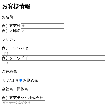
お客様情報
お名前
例）東芝
姓
例）太郎
名
フリガナ
例）トウシバ
セイ
例）タロウ
メイ
ご連絡先
ご自宅
お勤め先
会社名・団体名
例）東芝テック株式会社