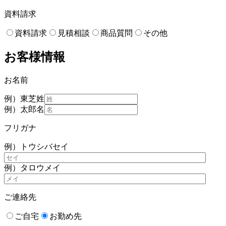
資料請求
資料請求
見積相談
商品質問
その他
お客様情報
お名前
例）東芝
姓
例）太郎
名
フリガナ
例）トウシバ
セイ
例）タロウ
メイ
ご連絡先
ご自宅
お勤め先