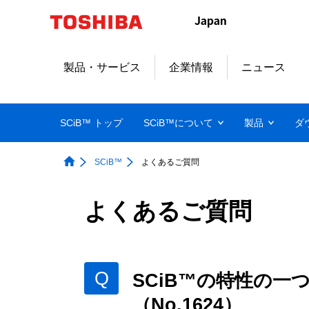
製品・サービス
企業情報
ニュース
SCiB™ トップ
SCiB™について
製品
ダ
SCiB™
よくあるご質問
よくあるご質問
SCiB™の特性の
（No.1624）