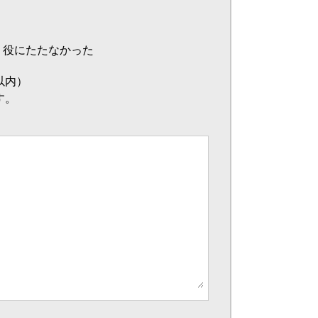
役にたたなかった
以内）
す。